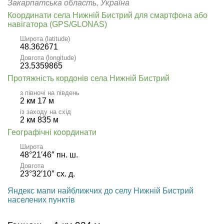
Закарпатська область, Україна
Координати села Нижній Бистрий для смартфона або
навігатора (GPS/GLONAS)
Широта (latitude)
48.362671
Довгота (longitude)
23.5359865
Протяжність кордонів села Нижній Бистрий
з півночі на південь
2 км 17 м
із заходу на схід
2 км 835 м
Географічні координати
Широта
48°21′46″ пн. ш.
Довгота
23°32′10″ сх. д.
Яндекс мапи найближчих до селу Нижній Бистрий
населених пунктів