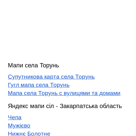
Мапи села Торунь
Супутникова карта села Торунь
Гугл мапа села Торунь
Мапа села Торунь с вулицями та домами
Яндекс мапи сіл - Закарпатська область
Чепа
Мужієво
Нижнє Болотне