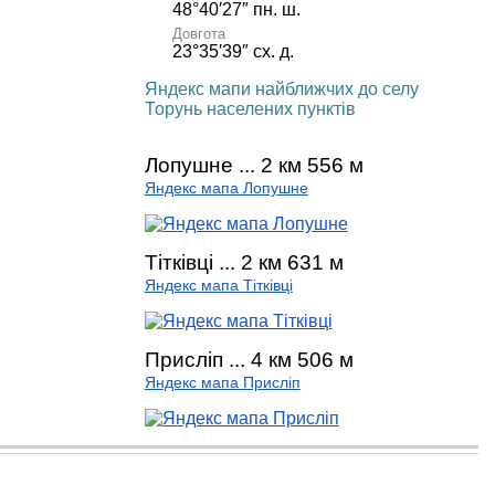
48°40′27″ пн. ш.
Довгота
23°35′39″ сх. д.
Яндекс мапи найближчих до селу
Торунь населених пунктів
Лопушне ... 2 км 556 м
Яндекс мапа Лопушне
Тітківці ... 2 км 631 м
Яндекс мапа Тітківці
Присліп ... 4 км 506 м
Яндекс мапа Присліп