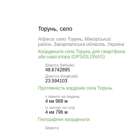
Торунь, село
Адреса: село Торунь, Міжгірський
район, Закарпатська область, Україна
Координати села Торунь для смартфона
або навігатора (GPS/GLONAS)
Широта (latitude)
48.6742895
Довгота (longitude)
23.594103
Протяжність кордонів села Торунь
з півночі на південь
4 км 988 м
із заходу на схід
4 км 796 м
Географічні координати
Широта