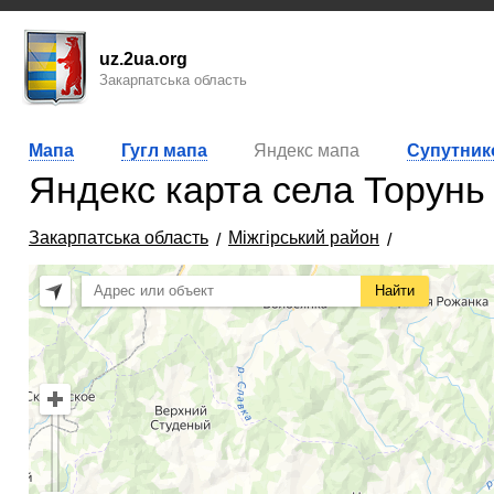
uz.2ua.org
Закарпатська область
Мапа
Гугл мапа
Яндекс мапа
Супутник
Яндекс карта села Торунь
Закарпатська область
Міжгірський район
Найти