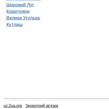
Широкий Луг
Коритняни
Велика Уголька
Кутлаш
uz.2ua.org
Зворотний зв'язок